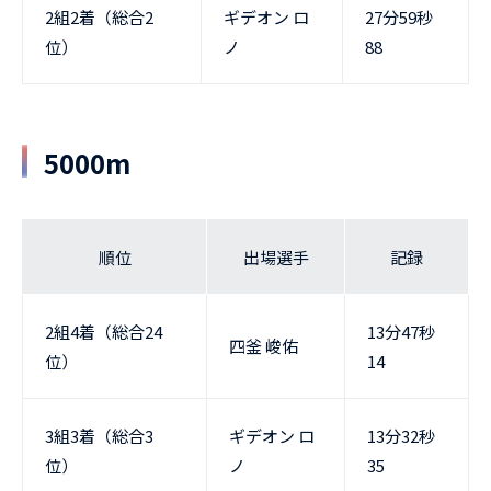
2組2着（総合2
ギデオン ロ
27分59秒
位）
ノ
88
5000m
順位
出場選手
記録
2組4着（総合24
13分47秒
四釜 峻佑
位）
14
3組3着（総合3
ギデオン ロ
13分32秒
位）
ノ
35