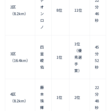
デ
22
2区
オ
分
8位
11位
（8.2km）
ン
46
ロ
秒
ノ
1位
四
45
（優
3区
釜
分
1位
秀選
（16.4km）
峻
52
手
佑
秒
賞）
藤
22
4区
本
分
1位
2位
（8.2km）
珠
48
輝
秒