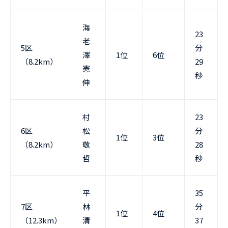
海
23
老
5区
分
澤
1位
6位
（8.2km）
29
憲
秒
伸
村
23
6区
松
分
1位
3位
（8.2km）
敬
28
哲
秒
平
35
7区
林
分
1位
4位
（12.3km）
清
37