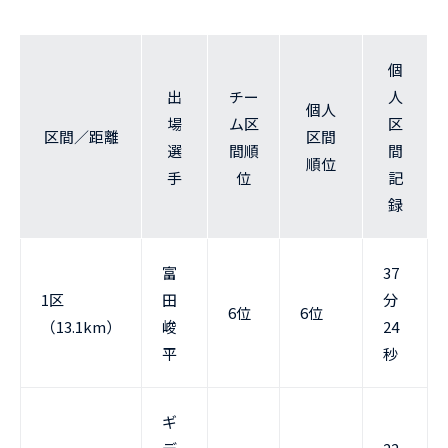
個
出
チー
人
個人
場
ム区
区
区間／距離
区間
選
間順
間
順位
手
位
記
録
富
37
1区
田
分
6位
6位
（13.1km）
峻
24
平
秒
ギ