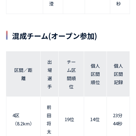
澄
秒
混成チーム(オープン参加)
出
チー
個人
個人
区間／距
場
ム区
区間
区間
離
選
間順
順位
記録
手
位
前
4区
田
23分
19位
14位
（8.2km）
将
44秒
太