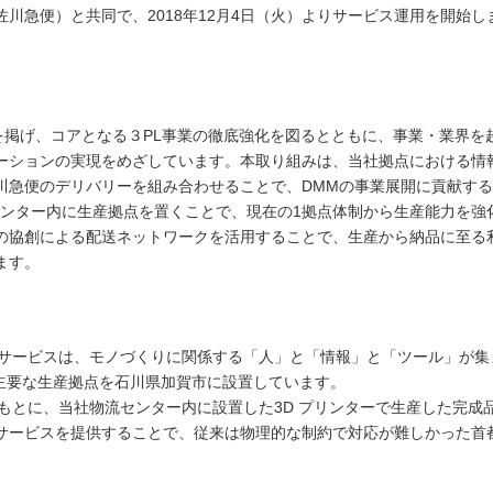
川急便）と共同で、2018年12月4日（火）よりサービス運用を開始し
EDを掲げ、コアとなる３PL事業の徹底強化を図るとともに、事業・業界を
ーションの実現をめざしています。本取り組みは、当社拠点における情
川急便のデリバリーを組み合わせることで、DMMの事業展開に貢献する
センター内に生産拠点を置くことで、現在の1拠点体制から生産能力を強
の協創による配送ネットワークを活用することで、生産から納品に至る
ます。
リントサービスは、モノづくりに関係する「人」と「情報」と「ツール」が集
在主要な生産拠点を石川県加賀市に設置しています。
報をもとに、当社物流センター内に設置した3D プリンターで生産した完成
サービスを提供することで、従来は物理的な制約で対応が難しかった首