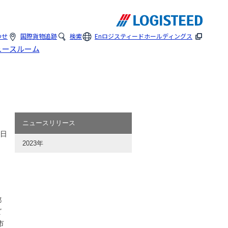
わせ
国際貨物追跡
検索
En
ロジスティードホールディングス
ュースルーム
ニュースリリース
2日
2023年
都
ビ
市