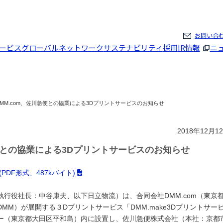
ページの本文へ
お問い合
ービス
グローバルネットワーク
サステナビリティ
採用
IR情報
ニ
DMM.com、佐川急便との協業による3Dプリントサービスのお知らせ
2018年12月1
急便との協業による3Dプリントサービスのお知らせ
DF形式、487kバイト)
行役社長：中谷康夫、以下日立物流）は、合同会社DMM.com（東京
M）が展開する３Dプリントサービス「DMM.make3Dプリントサー
ー（東京都大田区平和島）内に設置し、佐川急便株式会社（本社：京都