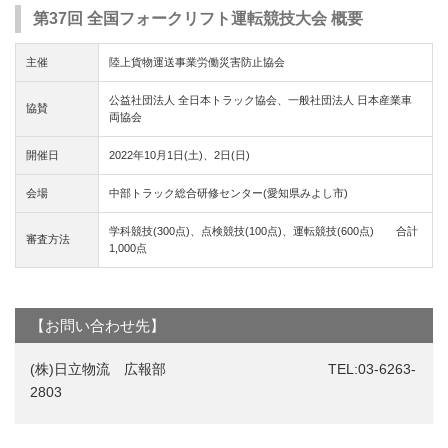
第37回 全国フォークリフト運転競技大会 概要
主催
陸上貨物運送事業労働災害防止協会
公益社団法人 全日本トラック協会、一般社団法人 日本産業車
協賛
両協会
開催日
2022年10月1日(土)、2日(日)
会場
中部トラック総合研修センター(愛知県みよし市)
学科競技(300点)、点検競技(100点)、運転競技(600点) 合計
審査方法
1,000点
【お問い合わせ先】
(株)日立物流 広報部 TEL:03-6263-
2803