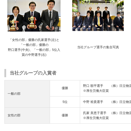
「女性の部」優勝の氏家選手(左)と
「一般の部」優勝の
当社グループ選手の集合写真
野口選手(中央)、「一般の部」5位入
賞の中野選手(右)
当社グループの入賞者
野口 順平選手 （株）日立物
優勝
※厚生労働大臣賞
一般の部
5位
中野 裕貴選手 （株）日立物
氏家 美恵子選手 （株）日立物
女性の部
優勝
※厚生労働大臣賞