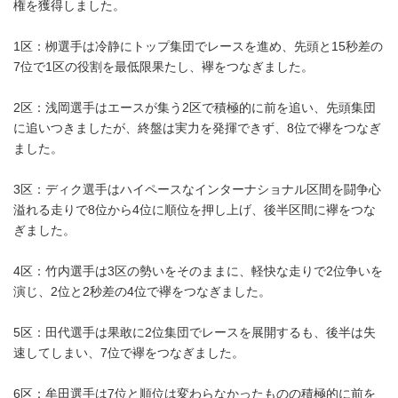
権を獲得しました。
1区：栁選手は冷静にトップ集団でレースを進め、先頭と15秒差の
7位で1区の役割を最低限果たし、襷をつなぎました。
2区：浅岡選手はエースが集う2区で積極的に前を追い、先頭集団
に追いつきましたが、終盤は実力を発揮できず、8位で襷をつなぎ
ました。
3区：ディク選手はハイペースなインターナショナル区間を闘争心
溢れる走りで8位から4位に順位を押し上げ、後半区間に襷をつな
ぎました。
4区：竹内選手は3区の勢いをそのままに、軽快な走りで2位争いを
演じ、2位と2秒差の4位で襷をつなぎました。
5区：田代選手は果敢に2位集団でレースを展開するも、後半は失
速してしまい、7位で襷をつなぎました。
6区：牟田選手は7位と順位は変わらなかったものの積極的に前を