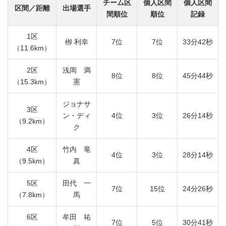
チーム区
個人区間
個人区間
区間／距離
出場選手
間順位
順位
記録
1区
栁 利幸
7位
7位
33分42秒
（11.6km）
2区
浅岡 満
8位
8位
45分44秒
（15.3km）
憲
ジョナサ
3区
ン・ディ
4位
3位
26分14秒
（9.2km）
ク
4区
竹内 竜
4位
3位
28分14秒
（9.5km）
真
5区
田代 一
7位
15位
24分26秒
（7.8km）
馬
6区
牟田 祐
7位
5位
30分41秒