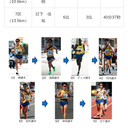
（10.6km）
樹
7区
日下 佳
6位
3位
40分37秒
（13.5km）
祐